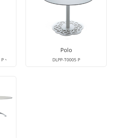
Polo
1 P、
DLPP-T0005 P