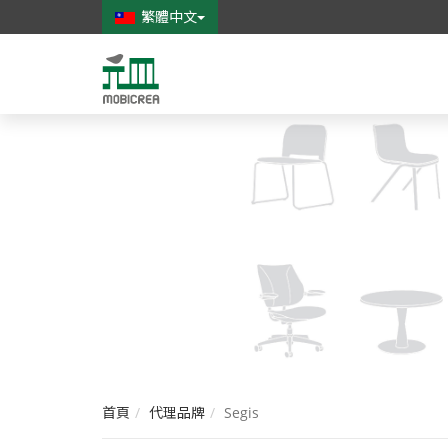
繁體中文
元
皿
家
具
創
意
有
限
公
司
首頁
代理品牌
Segis