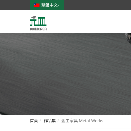
繁體中文
元
皿
家
具
創
意
有
限
公
司
首頁
作品集
金工家具 Metal Works