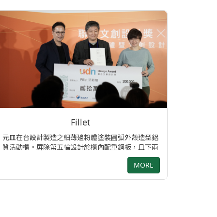
Fillet
元皿在台設計製造之細薄邊粉體塗裝圓弧外殼造型鋁
質活動櫃。屏除第五輪設計於櫃內配重鋼板，且下兩
抽具互鎖功能，移動或同時打開時不傾倒。三抽屜面
MORE
板均為6mm實心鋁板，表面拉髮絲線後作陽極處裡。
共有三個顏色可供選擇：白色外殼深灰色面板、深灰
色外殼鋁本色面板、深灰色外殼玫瑰金面板。抽屜滑
軌採靜音、全拉式鋼珠滑軌，符合美國BIFMA測試標
準 *獲第2屆聯合文創設計獎 設計團隊: 呂明樺 / 李文
馨