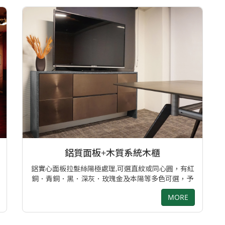
鋁質面板+木質系統木櫃
鋁實心面板拉髮絲陽極處理,可選直紋或同心圓，有紅
銅．青銅．黑．深灰．玫瑰金及本陽等多色可選，予
人溫潤高雅之金工家具設計
MORE