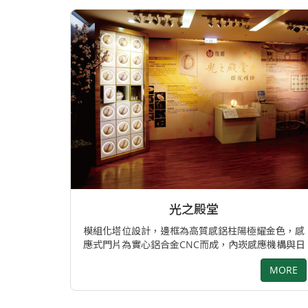
光之殿堂
模組化塔位設計，邊框為高質感鋁柱陽極耀金色，感
應式門片為實心鋁合金CNC而成，內崁感應機構與日
本藝師製作花樣陶瓷片，搭配光條，塑造神聖且寧靜
MORE
的氛圍。 專案負責: 呂明樺 / 李文馨