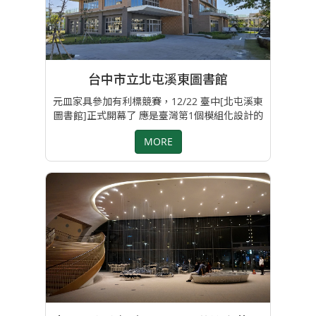
台中市立北屯溪東圖書館
元皿家具參加有利標競賽，12/22 臺中[北屯溪東
圖書館]正式開幕了 應是臺灣第1個模組化設計的
圖書館，也就是建築物使用執照拿到後，沒有木
MORE
工做室內裝修直接家具進場，讓這空間未來可彈
性調整 & 搬移，以及縮短工時提早啟用 同時我
們以最嚴格的環保標準，全面使用CNS F1級環
保板，金屬材料幾乎都為不生銹防靜電的鋁合金
或轉接頭，同時大部分的沙發採用[成型泡棉]布
不上膠+防水防汙布製作………… #感謝尊敬文英
基金會捐贈1.2億卻不要具名 #感謝臺中市文化
局及徐伯瑞建築師事務所 專案負責: 呂明樺 . 李
翠芬
https://www.taichung.gov.tw/3170900/post