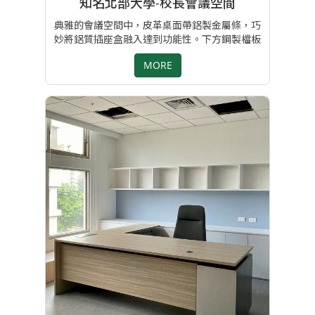
知名北部大學-校長會議空間
典雅的會議空間中，皮革桌面帶鋁製金屬條，巧
妙將鋁質插座盒融入達到功能性。下方鋼製檔板
與鐵腳座，讓各桌組可合併也可活動分開使用。
MORE
辦公空間內木紋美耐皿桌組結合元皿開發鋼櫃做
桌腳，穩重大方又實用。 專案設計:設計部李文
馨