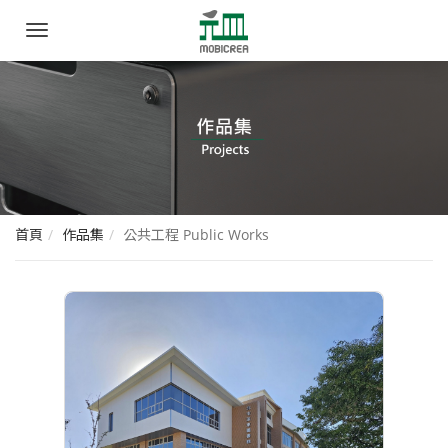
元
手
皿
機
選
家
單
具
創
意
首頁
作品集
公共工程 Public Works
有
限
公
司