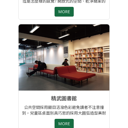
班是怎麼樣的感覺? 開放式的空間、乾淨簡潔的
白色牆面和家具，配上最新COWORK工作模式
MORE
的BENCH工作站，讓整個辦公空間都流動了起
來! 專案負責:設計部經理李文馨
精武圖書館
公共空間採用顯目活潑色彩避免讀者不注意撞
到，兒童區桌面別具巧思的採用大圓弧造型美耐
皿桌板以組合方式拼接， 不僅方便小孩共同學習
MORE
及獨立作業並同時考量到安全性。