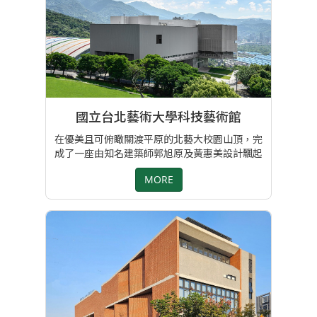
國立台北藝術大學科技藝術館
在優美且可俯瞰關渡平原的北藝大校園山頂，完
成了一座由知名建築師郭旭原及黃惠美設計飄起
來實驗性的建築，外觀有金屬擴張網及清水膜，
MORE
元皿家具參與了有利標家具設計競賽，最後以呼
應外觀的[白色工業風]為主題拔頭籌，耗時間近
兩年以有限的預算，完成了這個國內最佳校園學
習環境家具及地毯工程 專案負責:Joy Chen
https://www.wowlavie.com/article/ae2200074
https://www.facebook.com/hsuyuank/videos/1530380757332535