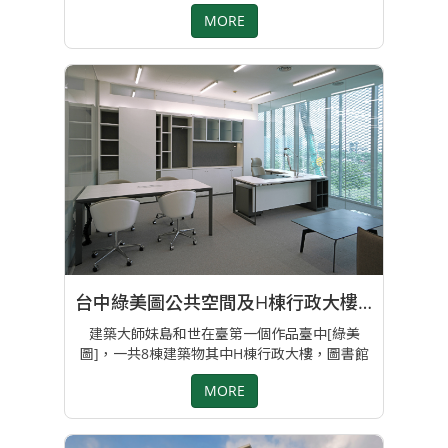
區的現代美術館 這棟以自然採光設計為藝術體驗
MORE
創造氣氛，元皿家具以建築師設計的初衷，在1
樓的[大光創所]商品展示區，以及3樓辦公家具區
域提供了新形態的定制家具而倍感榮幸 專案設
計:李文馨 / 楊芷涵
台中綠美圖公共空間及H棟行政大樓圖書館部門辦公室
建築大師妹島和世在臺第一個作品臺中[綠美
圖]，一共8棟建築物其中H棟行政大樓，圖書館
部門辦公室及其他區域公共空間家具，文化局圖
MORE
書自辦有利標評選，元皿家具以呼應建築外觀設
計，輕盈.漂浮.曲線為設計主要概念，提供優質
的家具有利標競賽第1名 專案承辦:呂明樺/李文