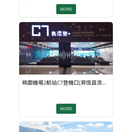
SEGIS的單椅，依照空間的需求自由搭配色調，
MORE
讓整體風格統一且不失格調。 專案設計師 李文
馨/楊芷涵
桃園機場2航站C7登機口[昇恆昌流行音樂候機室]
MORE