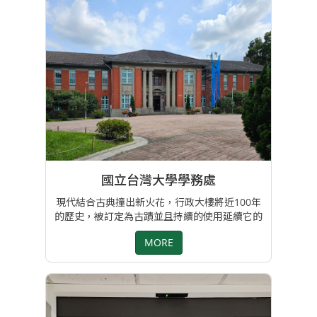
國立台灣大學學務處
現代結合古典撞出新火花，行政大樓將近100年
的歷史，被訂定為古蹟並且持續的使用延續它的
價值，外觀牆面以清水紅牆砌成，內部這次改造
MORE
成古典的紳士風格，結合新技術升降桌，讓辦公
人員在辦公時也能擁有舒適的工作環境。 --專案
設計師 李文馨/楊芷涵