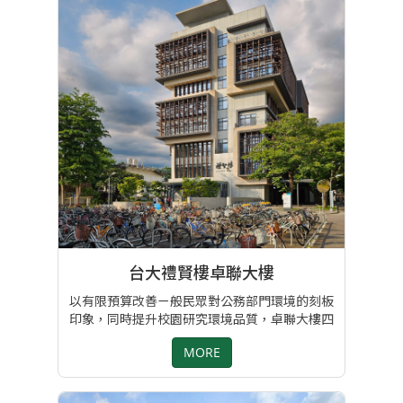
馨/李雅媚/李翠芬/林祐如
台大禮賢樓卓聯大樓
以有限預算改善ㄧ般民眾對公務部門環境的刻板
印象，同時提升校園研究環境品質，卓聯大樓四
樓層多風格多樣式家具展現各部門不同的辦公氣
MORE
質，質感與實用兼備。 專案負責: 呂明樺 / 李文
馨