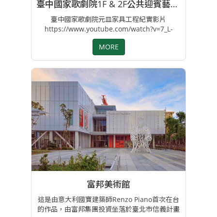
臺中國家歌劇院1F & 2F公共迎賓藝術家具
臺中國家歌劇院元皿家具工程紀實影片
https://www.youtube.com/watch?v=7_L-
RBofLnE&feature=youtu.be 專案負責: 呂明樺
MORE
/ 李文馨
富邦美術館
這是由意大利國寶建築師Renzo Piano首次在台
的作品，由富邦集團投資坐落於臺北市信義計畫