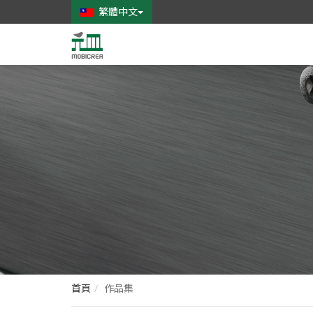
繁體中文
元
皿
家
具
創
意
有
限
公
司
首頁
作品集