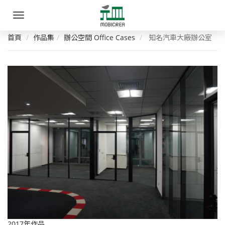
元
手
皿
機
選
首頁
作品集
辦公空間 Office Cases
知名汽車大廠辦公室
家
單
具
創
意
有
限
公
司
2017年作品