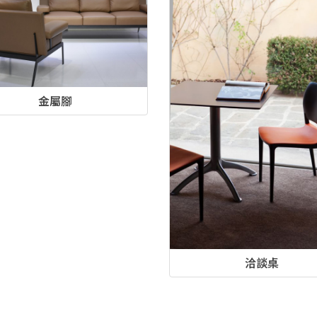
金屬腳
洽談桌