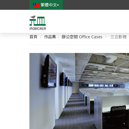
繁體中文
元
皿
首頁
作品集
辦公空間 Office Cases
三立影視
家
具
創
意
有
限
公
司