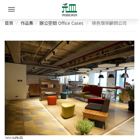
元
手
皿
機
選
首頁
作品集
辦公空間 Office Cases
綠色環保顧問公司
家
單
具
創
意
有
限
公
司
2019作品