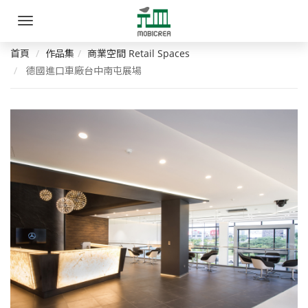
元
手
皿
機
選
首頁
作品集
商業空間 Retail Spaces
家
單
德國進口車廠台中南屯展場
具
創
意
有
限
公
司