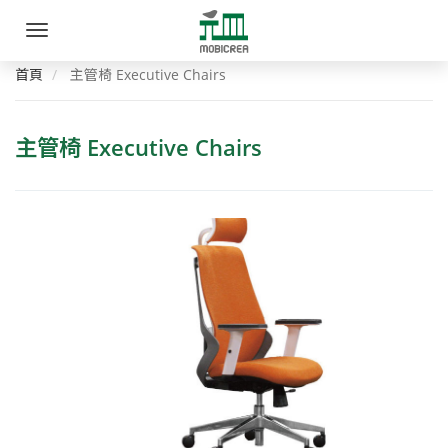
元
手
皿
機
選
首頁
主管椅 Executive Chairs
家
單
具
主管椅 Executive Chairs
創
意
有
限
公
司